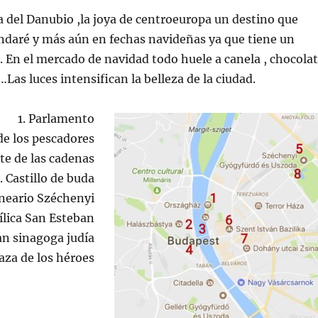
a del Danubio ,la joya de centroeuropa un destino que
daré y más aún en fechas navideñas ya que tiene un
 En el mercado de navidad todo huele a canela , chocola
…Las luces intensifican la belleza de la ciudad.
1. Parlamento
de los pescadores
te de las cadenas
. Castillo de buda
lneario Széchenyi
ílica San Esteban
an sinagoga judía
laza de los héroes