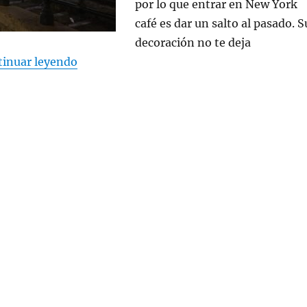
por lo que entrar en New York
café es dar un salto al pasado. S
decoración no te deja
«Budapest»
tinuar leyendo