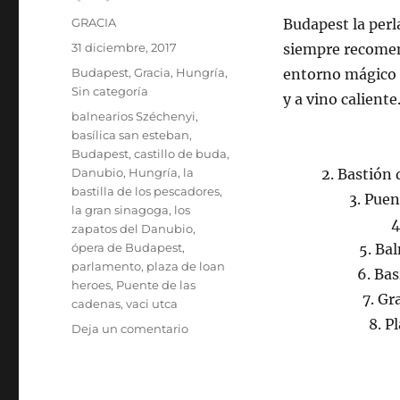
Autor
GRACIA
Budapest la perl
Publicado
31 diciembre, 2017
siempre recomen
el
Categorías
Budapest
,
Gracia
,
Hungría
,
entorno mágico .
Sin categoría
y a vino caliente
Etiquetas
balnearios Széchenyi
,
basílica san esteban
,
Budapest
,
castillo de buda
,
Danubio
,
Hungría
,
la
2. Bastión 
bastilla de los pescadores
,
3. Puen
la gran sinagoga
,
los
4
zapatos del Danubio
,
ópera de Budapest
,
5. Ba
parlamento
,
plaza de loan
6. Bas
heroes
,
Puente de las
7. Gr
cadenas
,
vaci utca
8. P
en
Deja un comentario
Budapest