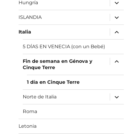
inferior
expande
Hungría
el
menú
inferior
expande
ISLANDIA
el
menú
inferior
expande
Italia
el
menú
inferior
5 DÍAS EN VENECIA (con un Bebé)
expande
Fin de semana en Génova y
el
Cinque Terre
menú
inferior
1 día en Cinque Terre
expande
Norte de Italia
el
menú
inferior
Roma
Letonia