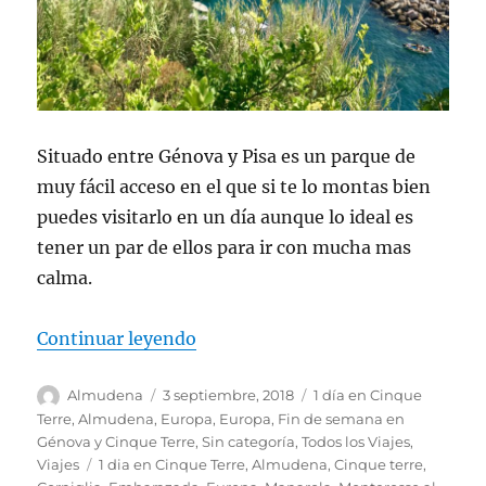
Situado entre Génova y Pisa es un parque de
muy fácil acceso en el que si te lo montas bien
puedes visitarlo en un día aunque lo ideal es
tener un par de ellos para ir con mucha mas
calma.
«1 día en Cinque Terre»
Continuar leyendo
Autor
Publicado
Categorías
Almudena
3 septiembre, 2018
1 día en Cinque
el
Terre
,
Almudena
,
Europa
,
Europa
,
Fin de semana en
Génova y Cinque Terre
,
Sin categoría
,
Todos los Viajes
,
Etiquetas
Viajes
1 dia en Cinque Terre
,
Almudena
,
Cinque terre
,