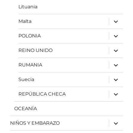
Lituania
expande
Malta
el
menú
inferior
expande
POLONIA
el
menú
inferior
expande
REINO UNIDO
el
menú
inferior
expande
RUMANIA
el
menú
inferior
expande
Suecia
el
menú
inferior
expande
REPÚBLICA CHECA
el
menú
inferior
OCEANÍA
expande
NIÑOS Y EMBARAZO
el
menú