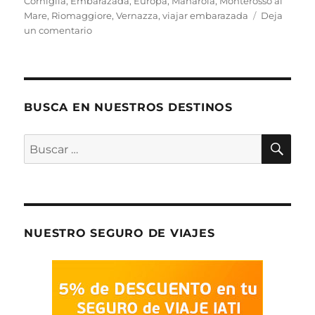
Corniglia
,
Embarazada
,
Europa
,
Manarola
,
Monterosso al
Mare
,
Riomaggiore
,
Vernazza
,
viajar embarazada
Deja
en
un comentario
1
día
en
Cinque
Terre
BUSCA EN NUESTROS DESTINOS
BU
Buscar
por:
NUESTRO SEGURO DE VIAJES