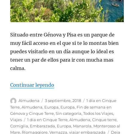
Situado entre Génova y Pisa es un parque de
muy fácil acceso en el que si te lo montas bien
puedes visitarlo en un día aunque lo ideal es
tener un par de ellos para ir con mucha mas
calma.
«1 día en Cinque Terre»
Continuar leyendo
Autor
Publicado
Categorías
Almudena
3 septiembre, 2018
1 día en Cinque
el
Terre
,
Almudena
,
Europa
,
Europa
,
Fin de semana en
Génova y Cinque Terre
,
Sin categoría
,
Todos los Viajes
,
Etiquetas
Viajes
1 dia en Cinque Terre
,
Almudena
,
Cinque terre
,
Corniglia
,
Embarazada
,
Europa
,
Manarola
,
Monterosso al
Mare
,
Riomaggiore
,
Vernazza
,
viajar embarazada
Deja