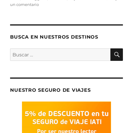
en
un comentario
1
día
en
Cinque
Terre
BUSCA EN NUESTROS DESTINOS
BU
Buscar
por:
NUESTRO SEGURO DE VIAJES