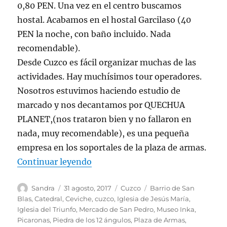
0,80 PEN. Una vez en el centro buscamos
hostal. Acabamos en el hostal Garcilaso (40
PEN la noche, con baño incluido. Nada
recomendable).
Desde Cuzco es fácil organizar muchas de las
actividades. Hay muchísimos tour operadores.
Nosotros estuvimos haciendo estudio de
marcado y nos decantamos por QUECHUA
PLANET,(nos trataron bien y no fallaron en
nada, muy recomendable), es una pequeña
empresa en los soportales de la plaza de armas.
«CUZCO»
Continuar leyendo
Autor
Publicado
Categorías
Etiquetas
Sandra
31 agosto, 2017
Cuzco
Barrio de San
el
Blas
,
Catedral
,
Ceviche
,
cuzco
,
Iglesia de Jesús María
,
Iglesia del Triunfo
,
Mercado de San Pedro
,
Museo Inka
,
Picaronas
,
Piedra de los 12 ángulos
,
Plaza de Armas
,