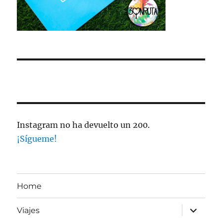
Instagram no ha devuelto un 200.
¡Sígueme!
Home
expande
Viajes
el