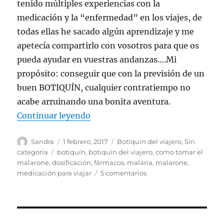
tenido múltiples experiencias con la
medicación y la “enfermedad” en los viajes, de
todas ellas he sacado algún aprendizaje y me
apetecía compartirlo con vosotros para que os
pueda ayudar en vuestras andanzas….Mi
propósito: conseguir que con la previsión de un
buen BOTIQUÍN, cualquier contratiempo no
acabe arruinando una bonita aventura.
«EL BOTIQUÍN DEL VIAJERO»
Continuar leyendo
Autor
Publicado
Categorías
Sandra
1 febrero, 2017
Botiquín del viajero
,
Sin
el
Etiquetas
categoría
botiquín
,
botiquín del viajero
,
como tomar el
malarone
,
dosificación
,
fármacos
,
malaria
,
malarone
,
en
medicación para viajar
5 comentarios
EL
BOTIQUÍN
DEL
VIAJERO