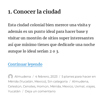
1. Conocer la ciudad
Esta ciudad colonial bien merece una visita y
además es un punto ideal para hacer base y
visitar un montón de sitios super interesantes
así que mínimo tienes que dedicarle una noche
aunque lo ideal serían 2 o 3.
«5 planes para hacer en Mérida (
Continuar leyendo
Autor
Publicado
Categorías
Almudena
4 febrero, 2023
5 planes para hacer en
el
Etiquetas
Mérida (Yucatán, Mexico)
,
Sin categoría
Almudena
,
Celestún
,
Cenotes
,
Homún
,
Mérida
,
Mexico
,
Uxmal
,
viajes
,
en
Yucatán
Deja un comentario
5
planes