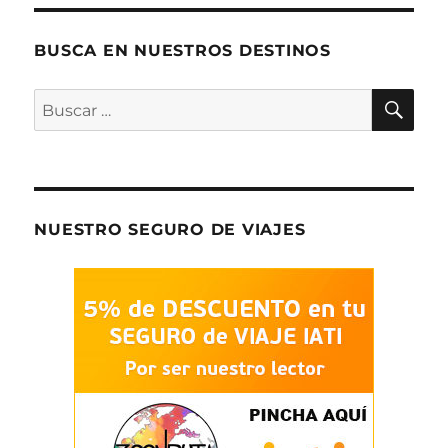
para
hacer
en
BUSCA EN NUESTROS DESTINOS
Mérida
(Yucatán,
BU
Buscar
Mexico)
por:
NUESTRO SEGURO DE VIAJES