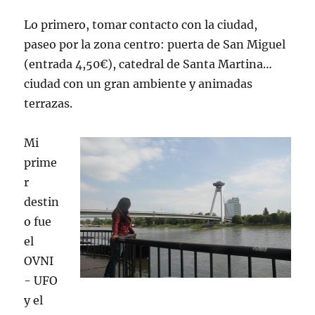
Lo primero, tomar contacto con la ciudad,
paseo por la zona centro: puerta de San Miguel
(entrada 4,50€), catedral de Santa Martina…
ciudad con un gran ambiente y animadas
terrazas.
Mi
prime
r
destin
o fue
el
OVNI
- UFO
y el