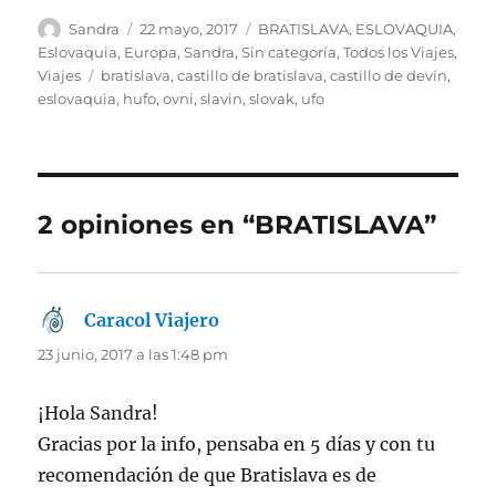
Autor
Publicado
Categorías
Sandra
22 mayo, 2017
BRATISLAVA
,
ESLOVAQUIA
,
el
Eslovaquia
,
Europa
,
Sandra
,
Sin categoría
,
Todos los Viajes
,
Etiquetas
Viajes
bratislava
,
castillo de bratislava
,
castillo de devín
,
eslovaquia
,
hufo
,
ovni
,
slavin
,
slovak
,
ufo
2 opiniones en “BRATISLAVA”
Caracol Viajero
dice:
23 junio, 2017 a las 1:48 pm
¡Hola Sandra!
Gracias por la info, pensaba en 5 días y con tu
recomendación de que Bratislava es de