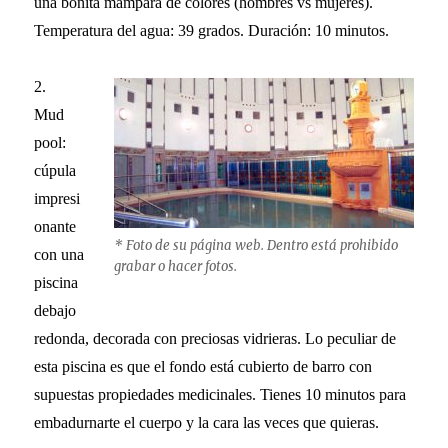
una bonita mampara de colores (hombres vs mujeres).
Temperatura del agua: 39 grados. Duración: 10 minutos.
2.
Mud
pool:
cúpula
impresi
onante
* Foto de su página web. Dentro está prohibido
con una
grabar o hacer fotos.
piscina
debajo
redonda, decorada con preciosas vidrieras. Lo peculiar de
esta piscina es que el fondo está cubierto de barro con
supuestas propiedades medicinales. Tienes 10 minutos para
embadurnarte el cuerpo y la cara las veces que quieras.