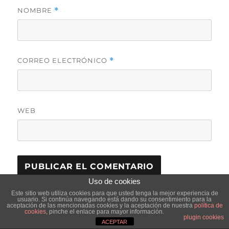
NOMBRE
*
CORREO ELECTRÓNICO
*
WEB
Uso de cookies
Este sitio usa Akismet para reducir el spam.
Este sitio web utiliza cookies para que usted tenga la mejor experiencia de
Aprende cómo se procesan los datos de tus
usuario. Si continúa navegando está dando su consentimiento para la
aceptación de las mencionadas cookies y la aceptación de nuestra
política de
comentarios.
cookies
, pinche el enlace para mayor información.
plugin cookies
ACEPTAR