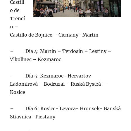
Castill
o de
Trencí
n –
Castillo de Bojnice – Cicmany- Martin
– Día 4: Martín – Tvrdosín – Lestiny –
Vlkolinec – Kezmaroc
– Día 5: Kezmaroc- Hervartov-
Ladomirová – Bodruzal – Ruská Bystrá –
Kosice
– Día 6: Kosice- Levoca- Hronsek- Banská
Stiavnica- Piestany