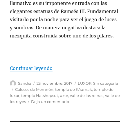
llamativo es su imponente entrada con las
elegantes estatuas de Ramsés III. Fundamental
visitarlo por la noche para ver el juego de luces
y sombras. De manera negativa destaca la
mezquita construida sobre uno de los pilares.
«LUXOR»
Continuar leyendo
Autor
Publicado
Categorías
Sandra
23 noviembre, 2017
LUXOR
,
Sin categoría
el
Etiquetas
Colosos de Memnón
,
templo de KAarnak
,
templo de
luxor
,
templo Hatshepsut
,
uxor
,
valle de las reinas
,
valle de
en
los reyes
Deja un comentario
LUXOR