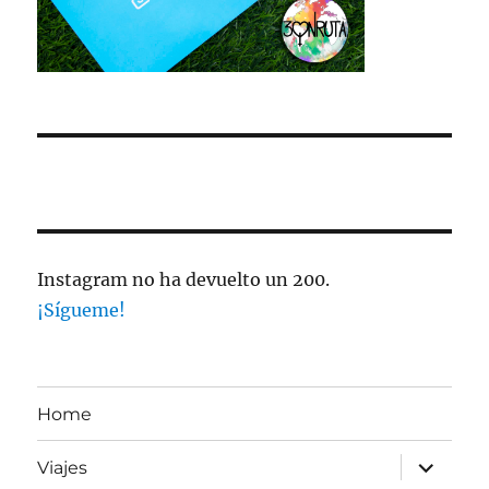
Instagram no ha devuelto un 200.
¡Sígueme!
Home
expande
Viajes
el